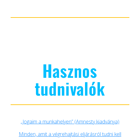
Hasznos
tudnivalók
„Jogaim a munkahelyen” (Amnesty kiadványa)
Minden, amit a végrehajtási eljárásról tudni kell