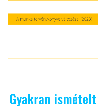
A munka törvénykönyve változásai (2023)
Gyakran ismételt