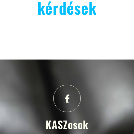
kérdések
KASZosok