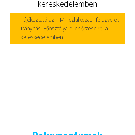
kereskedelemben
Tájékoztató az ITM Foglalkozás- felügyeleti
Irányítási Főosztálya ellenőrzéseiről a
kereskedelemben