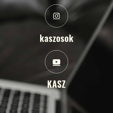
kaszosok
KASZ