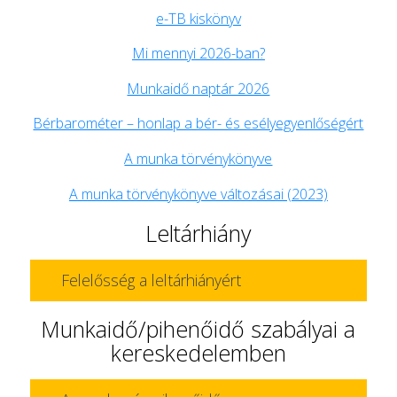
e-TB kiskönyv
Mi mennyi 2026-ban?
Munkaidő naptár 2026
Bérbarométer – honlap a bér- és esélyegyenlőségért
A munka törvénykönyve
A munka törvénykönyve változásai (2023)
Leltárhiány
Felelősség a leltárhiányért
Munkaidő/pihenőidő szabályai a
kereskedelemben