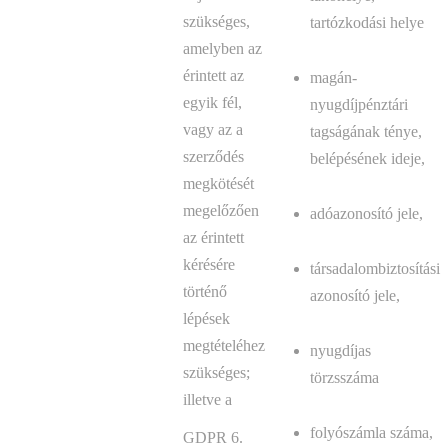
szükséges,
tartózkodási helye
amelyben az
érintett az
magán-
egyik fél,
nyugdíjpénztári
vagy az a
tagságának ténye,
szerződés
belépésének ideje,
megkötését
megelőzően
adóazonosító jele,
az érintett
kérésére
társadalombiztosítási
történő
azonosító jele,
lépések
megtételéhez
nyugdíjas
szükséges;
törzsszáma
illetve a
folyószámla száma,
GDPR 6.