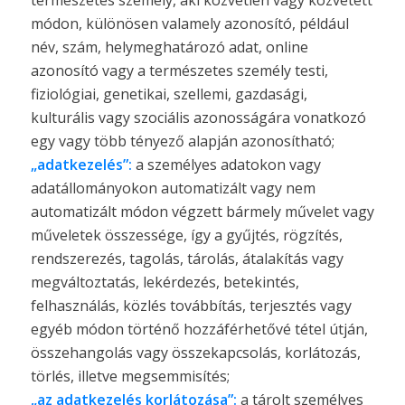
módon, különösen valamely azonosító, például
név, szám, helymeghatározó adat, online
azonosító vagy a természetes személy testi,
fiziológiai, genetikai, szellemi, gazdasági,
kulturális vagy szociális azonosságára vonatkozó
egy vagy több tényező alapján azonosítható;
„adatkezelés”:
a személyes adatokon vagy
adatállományokon automatizált vagy nem
automatizált módon végzett bármely művelet vagy
műveletek összessége, így a gyűjtés, rögzítés,
rendszerezés, tagolás, tárolás, átalakítás vagy
megváltoztatás, lekérdezés, betekintés,
felhasználás, közlés továbbítás, terjesztés vagy
egyéb módon történő hozzáférhetővé tétel útján,
összehangolás vagy összekapcsolás, korlátozás,
törlés, illetve megsemmisítés;
„az adatkezelés korlátozása”:
a tárolt személyes