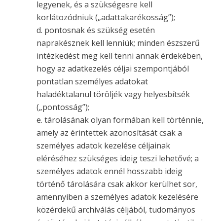
legyenek, és a szükségesre kell
korlátozódniuk („adattakarékosság”);
d. pontosnak és szükség esetén
naprakésznek kell lenniük; minden észszerű
intézkedést meg kell tenni annak érdekében,
hogy az adatkezelés céljai szempontjából
pontatlan személyes adatokat
haladéktalanul töröljék vagy helyesbítsék
(„pontosság”);
e. tárolásának olyan formában kell történnie,
amely az érintettek azonosítását csak a
személyes adatok kezelése céljainak
eléréséhez szükséges ideig teszi lehetővé; a
személyes adatok ennél hosszabb ideig
történő tárolására csak akkor kerülhet sor,
amennyiben a személyes adatok kezelésére
közérdekű archiválás céljából, tudományos