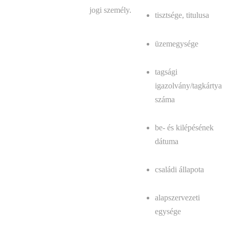
jogi személy.
tisztsége, titulusa
üzemegysége
tagsági
igazolvány/tagkártya
száma
be- és kilépésének
dátuma
családi állapota
alapszervezeti
egysége