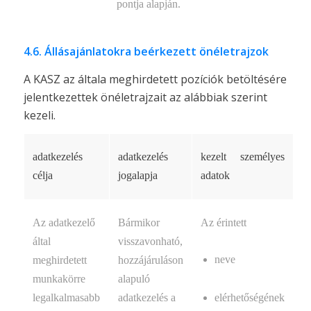
pontja alapján.
4.6. Állásajánlatokra beérkezett önéletrajzok
A KASZ az általa meghirdetett pozíciók betöltésére
jelentkezettek önéletrajzait az alábbiak szerint
kezeli.
adatkezelés
adatkezelés
kezelt személyes
célja
jogalapja
adatok
Az adatkezelő
Bármikor
Az érintett
által
visszavonható,
neve
meghirdetett
hozzájáruláson
munkakörre
alapuló
elérhetőségének
legalkalmasabb
adatkezelés a