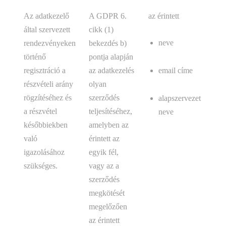
Az adatkezelő
A GDPR 6.
az érintett
által szervezett
cikk (1)
neve
rendezvényeken
bekezdés b)
történő
pontja alapján
email címe
regisztráció a
az adatkezelés
részvételi arány
olyan
rögzítéséhez és
szerződés
alapszervezet
a részvétel
teljesítéséhez,
neve
későbbiekben
amelyben az
való
érintett az
igazolásához
egyik fél,
szükséges.
vagy az a
szerződés
megkötését
megelőzően
az érintett