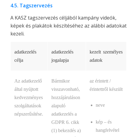
4.5. Tagszervezés
A KASZ tagszervezés céljából kampány videók,
képek és plakátok készítéséhez az alábbi adatokat
kezeli.
adatkezelés
adatkezelés
kezelt személyes
célja
jogalapja
adatok
Az adatkezelő
Bármikor
az érintett /
által nyújtott
visszavonható,
érintettről készült
kedvezményes
hozzájáruláson
neve
szolgáltatások
alapuló
népszerűsítése.
adatkezelés a
kép – és
GDPR 6. cikk
hangfelvétel
(1) bekezdés a)