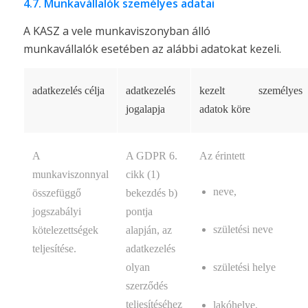
4.7. Munkavállalók személyes adatai
A KASZ a vele munkaviszonyban álló
munkavállalók esetében az alábbi adatokat kezeli.
adatkezelés célja
adatkezelés
kezelt személyes
jogalapja
adatok köre
A
A GDPR 6.
Az érintett
munkaviszonnyal
cikk (1)
neve,
összefüggő
bekezdés b)
jogszabályi
pontja
születési neve
kötelezettségek
alapján, az
teljesítése.
adatkezelés
olyan
születési helye
szerződés
teljesítéséhez
lakóhelye,