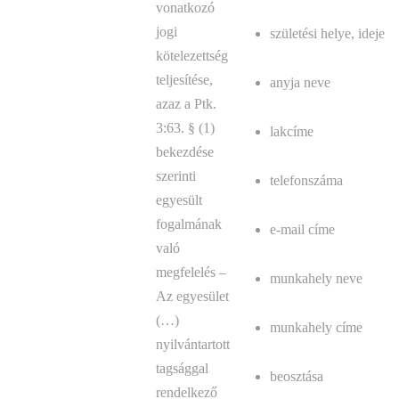
vonatkozó
jogi
születési helye, ideje
kötelezettség
teljesítése,
anyja neve
azaz a Ptk.
3:63. § (1)
lakcíme
bekezdése
szerinti
telefonszáma
egyesült
fogalmának
e-mail címe
való
megfelelés –
munkahely neve
A
z egyesület
(…)
munkahely címe
nyilvántartott
tagsággal
beosztása
rendelkező