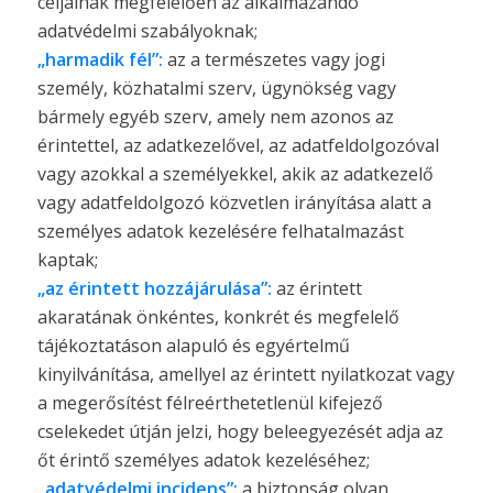
céljainak megfelelően az alkalmazandó
adatvédelmi szabályoknak;
„harmadik fél”:
az a természetes vagy jogi
személy, közhatalmi szerv, ügynökség vagy
bármely egyéb szerv, amely nem azonos az
érintettel, az adatkezelővel, az adatfeldolgozóval
vagy azokkal a személyekkel, akik az adatkezelő
vagy adatfeldolgozó közvetlen irányítása alatt a
személyes adatok kezelésére felhatalmazást
kaptak;
„az érintett hozzájárulása”:
az érintett
akaratának önkéntes, konkrét és megfelelő
tájékoztatáson alapuló és egyértelmű
kinyilvánítása, amellyel az érintett nyilatkozat vagy
a megerősítést félreérthetetlenül kifejező
cselekedet útján jelzi, hogy beleegyezését adja az
őt érintő személyes adatok kezeléséhez;
„adatvédelmi incidens”:
a biztonság olyan