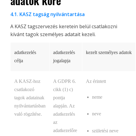
adatok köre
4.1. KASZ tagság nyilvántartása
A KASZ tagszervezés keretein belül csatlakozni
kívánt tagok személyes adatait kezeli.
adatkezelés
adatkezelés
kezelt személyes adatok
célja
jogalapja
A KASZ-hoz
A GDPR 6.
Az érintett
csatlakozó
cikk (1) c)
neme
tagok adatainak
pontja
nyilvántartásban
alapján. Az
neve
való rögzítése.
adatkezelés
az
adatkezelőre
születési neve