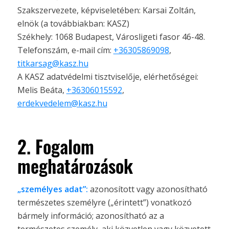
Szakszervezete, képviseletében: Karsai Zoltán,
elnök (a továbbiakban: KASZ)
Székhely: 1068 Budapest, Városligeti fasor 46-48.
Telefonszám, e-mail cím:
+36305869098
,
titkarsag@kasz.hu
A KASZ adatvédelmi tisztviselője, elérhetőségei:
Melis Beáta,
+36306015592
,
erdekvedelem@kasz.hu
2. Fogalom
meghatározások
„személyes adat”:
azonosított vagy azonosítható
természetes személyre („érintett”) vonatkozó
bármely információ; azonosítható az a
természetes személy, aki közvetlen vagy közvetett