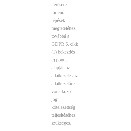
kérésére
történő
lépések
megtételéhez;
továbbá a
GDPR 6. cikk
(1) bekezdés
c) pontja
alapján az
adatkezelés az
adatkezelőre
vonatkozó
jogi
kötelezettség
teljesítéséhez
szükséges.