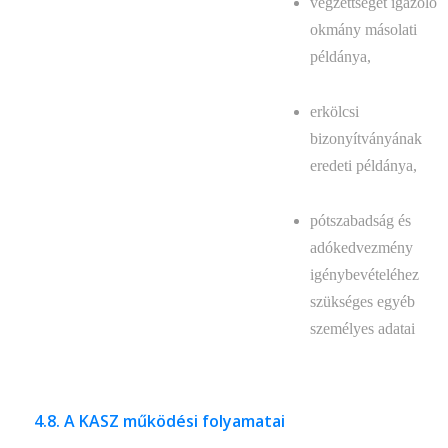
végzettségét igazoló
okmány másolati
példánya,
erkölcsi
bizonyítványának
eredeti példánya,
pótszabadság és
adókedvezmény
igénybevételéhez
szükséges egyéb
személyes adatai
4.8. A KASZ működési folyamatai