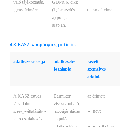
való tájékoztatás,
GDPR 6. cikk
igény felmérés.
(1) bekezdés
e-mail címe
a) pontja
alapján.
4.3. KASZ kampányok, petíciók
adatkezelés célja
adatkezelés
kezelt
jogalapja
személyes
adatok
A KASZ egyes
Bármikor
az érintett
társadalmi
visszavonható,
neve
szerepvállalásához
hozzájáruláson
való csatlakozás
alapuló
e-mail címe
adatkezelés a