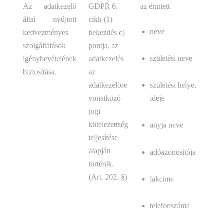
Az adatkezelő
GDPR 6.
az érintett
által nyújtott
cikk (1)
neve
kedvezményes
bekezdés c)
szolgáltatások
pontja, az
születési neve
igénybevételének
adatkezelés
biztosítása.
az
adatkezelőre
születési helye,
vonatkozó
ideje
jogi
kötelezettség
anyja neve
teljesítése
alapján
adóazonosítója
történik.
(Art. 202. §)
lakcíme
telefonszáma