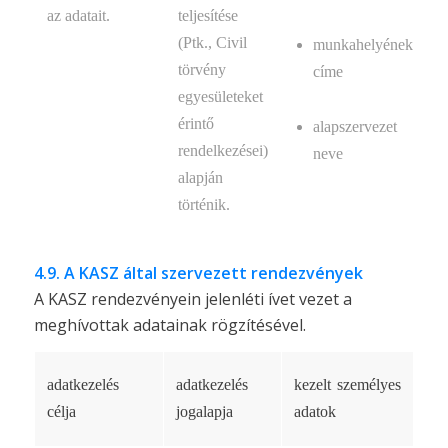
az adatait.
teljesítése
(Ptk., Civil
munkahelyének
törvény
címe
egyesületeket
érintő
alapszervezet
rendelkezései)
neve
alapján
történik.
4.9. A KASZ által szervezett rendezvények
A KASZ rendezvényein jelenléti ívet vezet a
meghívottak adatainak rögzítésével.
adatkezelés
adatkezelés
kezelt személyes
célja
jogalapja
adatok