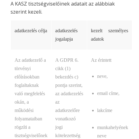
A KASZ tisztségviselőinek adatait az alábbiak
szerint kezeli.
adatkezelés célja
adatkezelés
kezelt személyes
jogalapja
adatok
Az adatkezelő a
A GDPR 6.
Az érintett
törvényi
cikk (1)
neve,
előírásokban
bekezdés c)
foglaltaknak
pontja szerint,
email címe,
való megfelelés
az adatkezelés
okán, a
az
működési
adatkezelőre
lakcíme
folyamataiban
vonatkozó
rögzíti a
jogi
munkahelyének
tisztségviselőnek
kötelezettség
neve