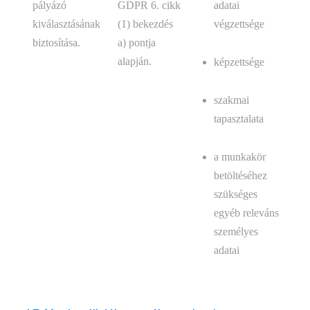
adatai
pályázó
GDPR 6. cikk
végzettsége
kiválasztásának
(1) bekezdés
biztosítása.
a) pontja
alapján.
képzettsége
szakmai
tapasztalata
a munkakör
betöltéséhez
szükséges
egyéb releváns
személyes
adatai