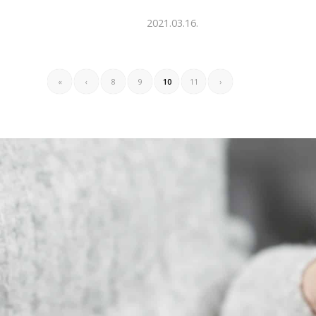
2021.03.16.
«
‹
8
9
10
11
›