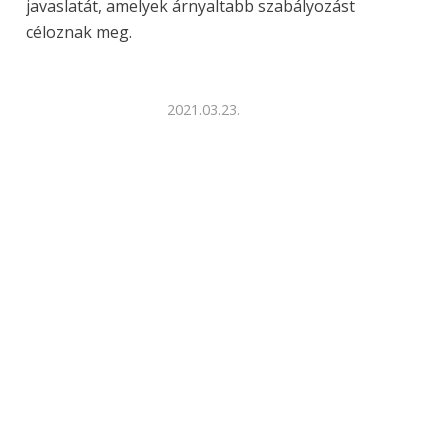
javaslatát, amelyek árnyaltabb szabályozást
céloznak meg.
2021.03.23.