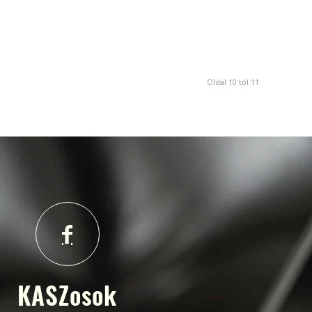
Oldal 10 tól 11
KASZosok