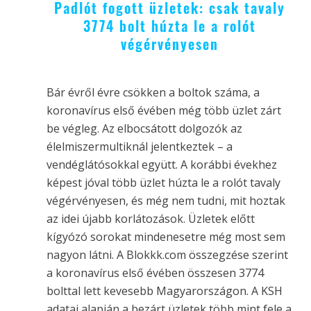
Padlót fogott üzletek: csak tavaly
3774 bolt húzta le a rolót
végérvényesen
Bár évről évre csökken a boltok száma, a
koronavírus első évében még több üzlet zárt
be végleg. Az elbocsátott dolgozók az
élelmiszermultiknál jelentkeztek – a
vendéglátósokkal együtt. A korábbi évekhez
képest jóval több üzlet húzta le a rolót tavaly
végérvényesen, és még nem tudni, mit hoztak
az idei újabb korlátozások. Üzletek előtt
kígyózó sorokat mindenesetre még most sem
nagyon látni. A Blokkk.com összegzése szerint
a koronavírus első évében összesen 3774
bolttal lett kevesebb Magyarországon. A KSH
adatai alapján a bezárt üzletek több mint fele a