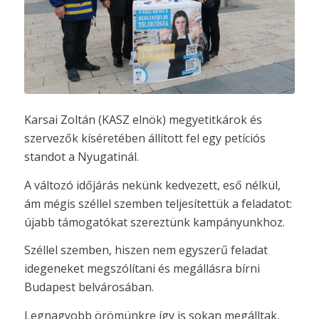
Karsai Zoltán (KASZ elnök) megyetitkárok és
szervezők kíséretében állított fel egy petíciós
standot a Nyugatinál.
A változó időjárás nekünk kedvezett, eső nélkül,
ám mégis széllel szemben teljesítettük a feladatot:
újabb támogatókat szereztünk kampányunkhoz.
Széllel szemben, hiszen nem egyszerű feladat
idegeneket megszólítani és megállásra bírni
Budapest belvárosában.
Legnagyobb örömünkre így is sokan megálltak,