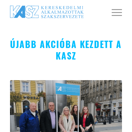
ÚJABB AKCIÓBA KEZDETT A
KASZ