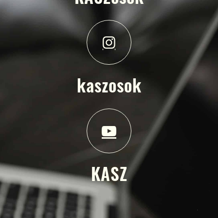
kaszosok
KASZ