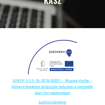
KASZ
GINOP-5.3.5-18-2018-00051 – Munka jövője –
kiskereskedelmi dolgozók helyzete a negyedik
ipari forradalomban
Sajtóközlemény