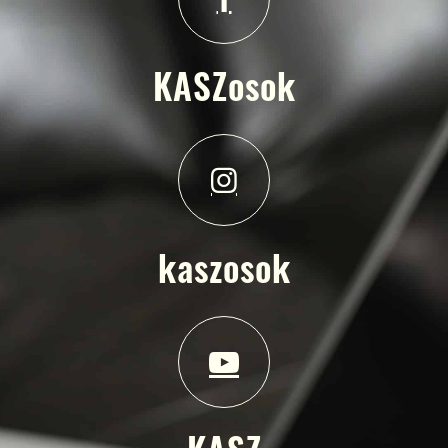
KASZosok
kaszosok