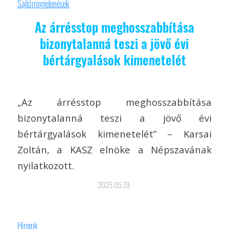
Sajtómegjelenések
Az árrésstop meghosszabbítása
bizonytalanná teszi a jövő évi
bértárgyalások kimenetelét
„Az árrésstop meghosszabbítása
bizonytalanná teszi a jövő évi
bértárgyalások kimenetelét” – Karsai
Zoltán, a KASZ elnöke a Népszavának
nyilatkozott.
2025.05.19.
Híreink