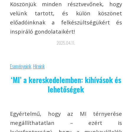
Köszönjük minden résztvevőnek, hogy
velünk tartott, és külön köszönet
előadóinknak a felkészültségükért és
inspiráló gondolataikért!
2025.04.11.
Eseményeink
,
Híreink
‘MI’ a kereskedelemben: kihívások és
lehetőségek
Egyértelmű, hogy az MI térnyerése
megállíthatatlan – ezért is
kulcsfontosságú, hogy a munkavállalók