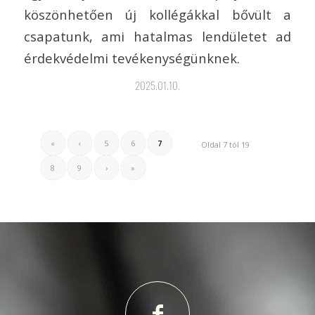
köszönhetően új kollégákkal bővült a
csapatunk, ami hatalmas lendületet ad
érdekvédelmi tevékenységünknek.
2025.01.10.
«
‹
5
6
7
Oldal 7 tól 19
8
9
›
»