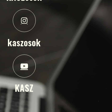
kaszosok
KASZ