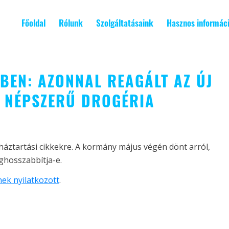
Főoldal
Rólunk
Szolgáltatásaink
Hasznos informác
BEN: AZONNAL REAGÁLT AZ ÚJ
 NÉPSZERŰ DROGÉRIA
 háztartási cikkekre. A kormány május végén dönt arról,
ghosszabbítja-e.
ek nyilatkozott
.