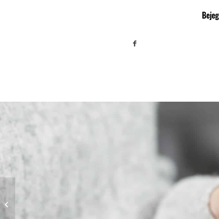
Beje
Az árrésstop meghosszabbítása
bizonytalanná teszi a jövő évi
bértárgyalások...