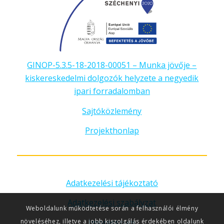
GINOP-5.3.5-18-2018-00051 – Munka jövője –
kiskereskedelmi dolgozók helyzete a negyedik
ipari forradalomban
Sajtóközlemény
Projekthonlap
Adatkezelési tájékoztató
Adatkezelési szabályzat
Weboldalunk működtetése során a felhasználói élmény
Impresszum
növeléséhez, illetve a jobb kiszolgálás érdekében oldalunk