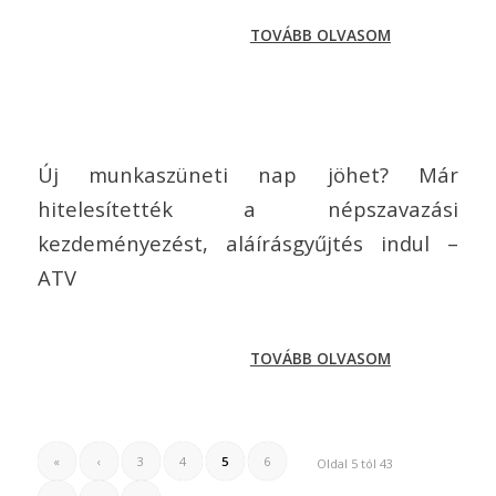
TOVÁBB OLVASOM
Új munkaszüneti nap jöhet? Már
hitelesítették a népszavazási
kezdeményezést, aláírásgyűjtés indul –
ATV
TOVÁBB OLVASOM
«
‹
3
4
5
6
Oldal 5 tól 43