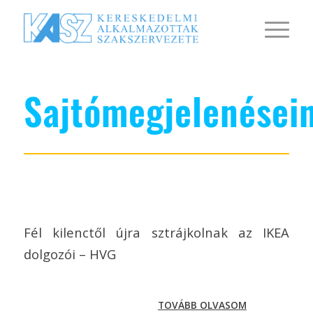
Sajtómegjelenései
Fél kilenctől újra sztrájkolnak az IKEA
dolgozói – HVG
TOVÁBB OLVASOM