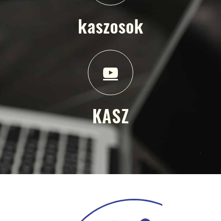
kaszosok
KASZ