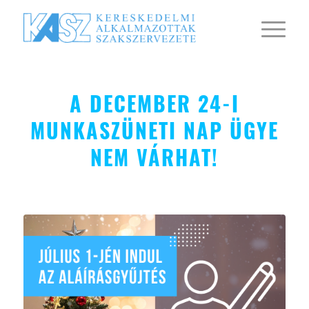
A DECEMBER 24-I
MUNKASZÜNETI NAP ÜGYE
NEM VÁRHAT!