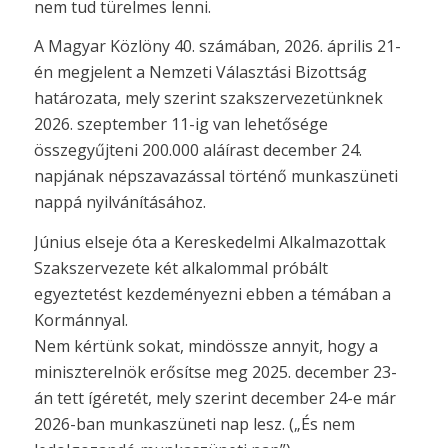
nem tud türelmes lenni.
A Magyar Közlöny 40. számában, 2026. április 21-
én megjelent a Nemzeti Választási Bizottság
határozata, mely szerint szakszervezetünknek
2026. szeptember 11-ig van lehetősége
összegyűjteni 200.000 aláírast december 24.
napjának népszavazással történő munkaszüneti
nappá nyilvánításához.
Június elseje óta a Kereskedelmi Alkalmazottak
Szakszervezete két alkalommal próbált
egyeztetést kezdeményezni ebben a témában a
Kormánnyal.
Nem kértünk sokat, mindössze annyit, hogy a
miniszterelnök erősítse meg 2025. december 23-
án tett ígéretét, mely szerint december 24-e már
2026-ban munkaszüneti nap lesz. („És nem