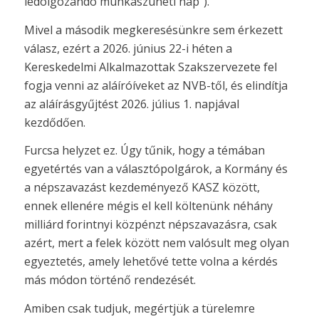
ledolgozandó munkaszüneti nap”).
Mivel a második megkeresésünkre sem érkezett
válasz, ezért a 2026. június 22-i héten a
Kereskedelmi Alkalmazottak Szakszervezete fel
fogja venni az aláíróíveket az NVB-től, és elindítja
az aláírásgyűjtést 2026. július 1. napjával
kezdődően.
Furcsa helyzet ez. Úgy tűnik, hogy a témában
egyetértés van a választópolgárok, a Kormány és
a népszavazást kezdeményező KASZ között,
ennek ellenére mégis el kell költenünk néhány
milliárd forintnyi közpénzt népszavazásra, csak
azért, mert a felek között nem valósult meg olyan
egyeztetés, amely lehetővé tette volna a kérdés
más módon történő rendezését.
Amiben csak tudjuk, megértjük a türelemre