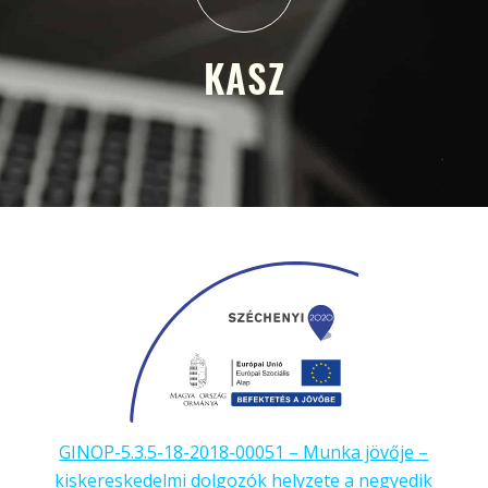
KASZ
GINOP-5.3.5-18-2018-00051 – Munka jövője –
kiskereskedelmi dolgozók helyzete a negyedik