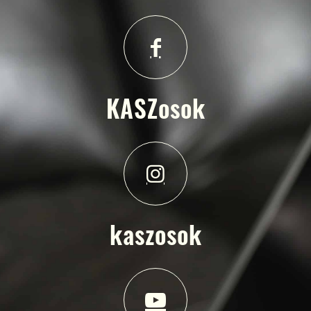
KASZosok
kaszosok