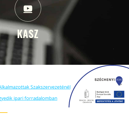
KASZ
Alkalmazottak Szakszervezeténél
gyedik ipari forradalomban