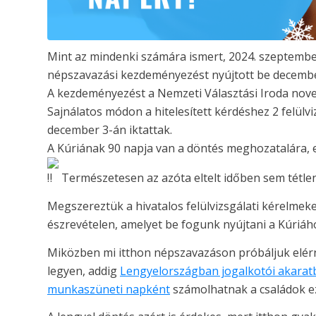
Mint az mindenki számára ismert, 2024. szeptemb
népszavazási kezdeményezést nyújtott be decembe
A kezdeményezést a Nemzeti Választási Iroda novem
Sajnálatos módon a hitelesített kérdéshez 2 felülvi
december 3-án iktattak.
A Kúriának 90 napja van a döntés meghozatalára, ez
Természetesen az azóta eltelt időben sem tétl
Megszereztük a hivatalos felülvizsgálati kérelmek
észrevételen, amelyet be fogunk nyújtani a Kúriáh
Miközben mi itthon népszavazáson próbáljuk elér
legyen, addig
Lengyelországban jogalkotói akarat
munkaszüneti napként
számolhatnak a családok ezz