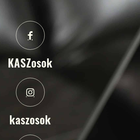
KASZosok
kaszosok