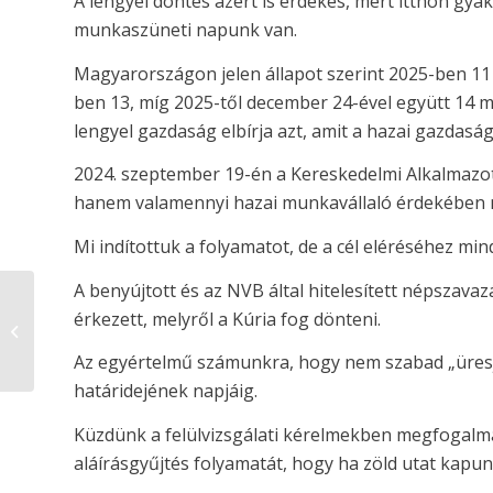
A lengyel döntés azért is érdekes, mert itthon gyak
munkaszüneti napunk van.
Magyarországon jelen állapot szerint 2025-ben 11
ben 13, míg 2025-től december 24-ével együtt 14 m
lengyel gazdaság elbírja azt, amit a hazai gazdasá
2024. szeptember 19-én a Kereskedelmi Alkalmazo
hanem valamennyi hazai munkavállaló érdekében 
Mi indítottuk a folyamatot, de a cél eléréséhez min
A benyújtott és az NVB által hitelesített népszava
érkezett, melyről a Kúria fog dönteni.
Kellemes ünnepeket
kívánunk!
Az egyértelmű számunkra, hogy nem szabad „üresjá
határidejének napjáig.
Küzdünk a felülvizsgálati kérelmekben megfogalma
aláírásgyűjtés folyamatát, hogy ha zöld utat kapun