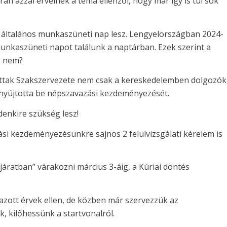
ran azzal érvelnek a téma ellenzői, hogy már így is túl sok
 általános munkaszüneti nap lesz. Lengyelországban 2024-
unkaszüneti napot találunk a naptárban. Ezek szerint a
g nem?
ttak Szakszervezete nem csak a kereskedelemben dolgozók
nyújtotta be népszavazási kezdeményezését.
denkire szükség lesz!
zási kezdeményezésünkre sajnos 2 felülvizsgálati kérelem is
ratban” várakozni március 3-áig, a Kúriai döntés
zott érvek ellen, de közben már szervezzük az
k, kilőhessünk a startvonalról.