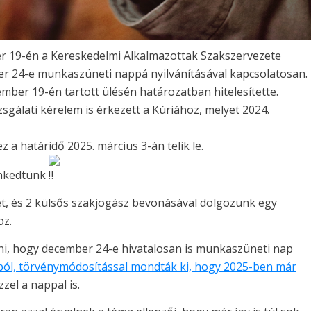
er 19-én a Kereskedelmi Alkalmazottak Szakszervezete
r 24-e munkaszüneti nappá nyilvánításával kapcsolatosan.
ber 19-én tartott ülésén határozatban hitelesítette.
zsgálati kérelem is érkezett a Kúriához, melyet 2024.
 a határidő 2025. március 3-án telik le.
enkedtünk
et, és 2 külsős szakjogász bevonásával dolgozunk egy
oz.
ni, hogy december 24-e hivatalosan is munkaszüneti nap
ból, törvénymódosítással mondták ki, hogy 2025-ben már
el a nappal is.