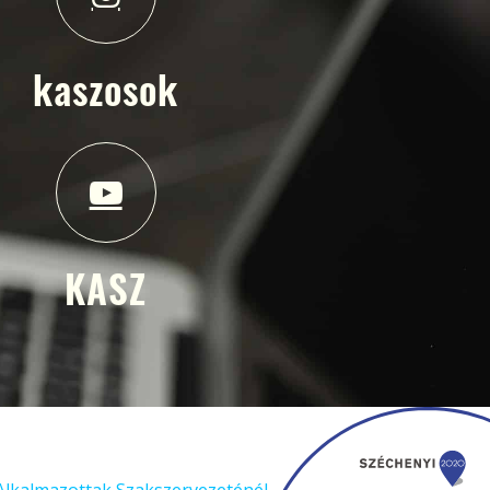
kaszosok
KASZ