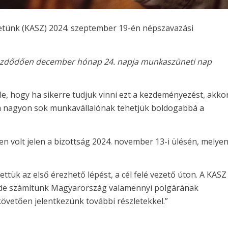
tünk (KASZ) 2024. szeptember 19-én népszavazási
l kezdődően december hónap 24. napja munkaszüneti nap
e, hogy ha sikerre tudjuk vinni ezt a kezdeményezést, akko
 nagyon sok munkavállalónak tehetjük boldogabbá a
n volt jelen a bizottság 2024. november 13-i ülésén, melye
ttük az első érezhető lépést, a cél felé vezető úton. A KASZ
 de számítunk Magyarország valamennyi polgárának
övetően jelentkezünk további részletekkel.”