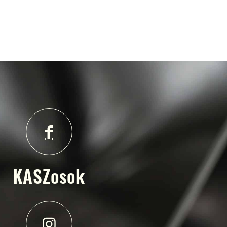
KASZosok