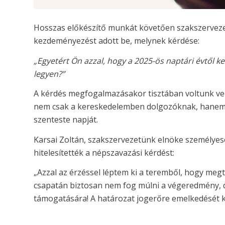
Hosszas előkészítő munkát követően szakszerveze
kezdeményezést adott be, melynek kérdése:
„Egyetért Ön azzal, hogy a 2025-ös naptári évtő
legyen?”
A kérdés megfogalmazásakor tisztában voltunk vel
nem csak a kereskedelemben dolgozóknak, hanem
szenteste napját.
Karsai Zoltán, szakszervezetünk elnöke személyese
hitelesítették a népszavazási kérdést:
„Azzal az érzéssel léptem ki a teremből, hogy megte
csapatán biztosan nem fog múlni a végeredmény,
támogatására! A határozat jogerőre emelkedését k