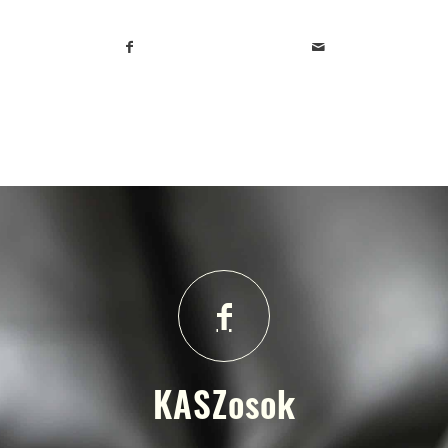
KASZosok