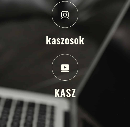
kaszosok
KASZ