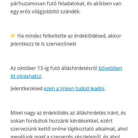
párhuzamosan futó feladatokat, és akikben van
egy erős világjobbító szándék.
Ha mindez felkeltette az érdeklődésed, akkor
jelentkezz te is szervezőnek!
Az október 13-ig futó álláshirdetésről
bővebben
itt olvashatsz
.
Jelentkezésed
ezen a linken tudod leadni
.
Mivel nagy az érdeklődés az álláshirdetés iránt, és
sokan fordultok hozzánk kérdésekkel, ezért
szervezünk kettő online tájékoztató alkalmat, ahol
mesélünk majd a szervezés részleteiről, és ahol