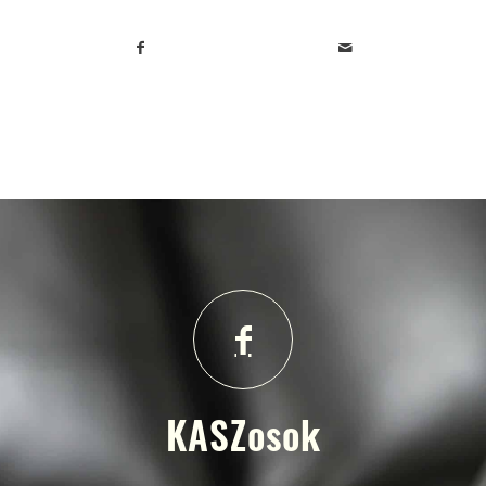
KASZosok