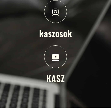
kaszosok
KASZ