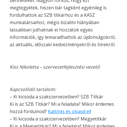
benneteket. Nagyon fontos, hogy ezt
megtegyétek, hiszen bár tagként egyénileg is
fordulhattok az SZB titkárhoz és a KASZ
munkatársaihoz, mégis bizalmi hiányában
lassabban juthatnak el hozzátok egyes
információk, így lemaradhattok az újdonságokról,
az aktuális, időszaki kedvezményekről és hírekről.
Kiss Nikoletta – szervezetfejlesztési vezető
Kapcsolódó tartalom:
– Ki kicsoda a szakszervezetben? SZB Titkár
Ki is az SZB Titkár? Mi a feladata? Mikor érdemes
hozzá fordulnod?
Kattints és olvasd el!
– Ki kicsoda a szakszervezetben? Megyetitkár
Ki is a Megyetitkár? Mi a feladata? Mikor érdemes