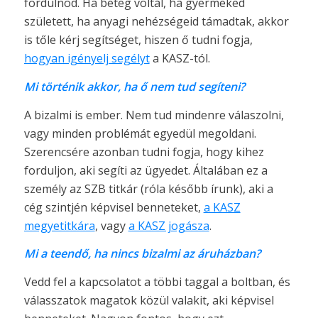
fordulnod. Ha beteg voltál, ha gyermeked
született, ha anyagi nehézségeid támadtak, akkor
is tőle kérj segítséget, hiszen ő tudni fogja,
hogyan igényelj segélyt
a KASZ-tól.
Mi történik akkor, ha ő nem tud segíteni?
A bizalmi is ember. Nem tud mindenre válaszolni,
vagy minden problémát egyedül megoldani.
Szerencsére azonban tudni fogja, hogy kihez
forduljon, aki segíti az ügyedet. Általában ez a
személy az SZB titkár (róla később írunk), aki a
cég szintjén képvisel benneteket,
a KASZ
megyetitkára
, vagy
a KASZ jogásza
.
Mi a teendő, ha nincs bizalmi az áruházban?
Vedd fel a kapcsolatot a többi taggal a boltban, és
válasszatok magatok közül valakit, aki képvisel