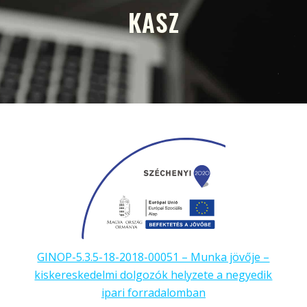
KASZ
GINOP-5.3.5-18-2018-00051 – Munka jövője –
kiskereskedelmi dolgozók helyzete a negyedik
ipari forradalomban