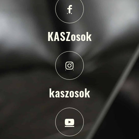
KASZosok
kaszosok