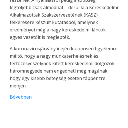
részének. A nyaralásról pedig a többség
legföljebb csak álmodhat – derül ki a Kereskedelmi
Alkalmazottak Szakszervezetének (KASZ)
felkérésére készült kutatásból, amelynek
eredményei még a nagy kereskedelmi láncok
egyes vezetőit is meglepték.
A koronavírusjárvány idején különösen figyelemre
méltó, hogy a nagy munkaterhelésnek és
fertőzésveszélynek kitett kereskedelmi dolgozók
háromnegyede nem engedheti meg magának,
hogy egy kisebb betegség esetén táppénzre
menjen.
Bővebben