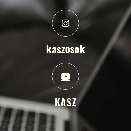
kaszosok
KASZ