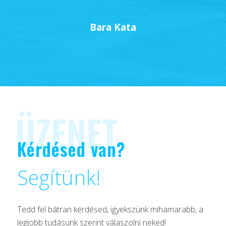
Bara Kata
Kérdésed van?
Segítünk!
Tedd fel bátran kérdésed, igyekszünk mihamarabb, a
legjobb tudásunk szerint válaszolni neked!