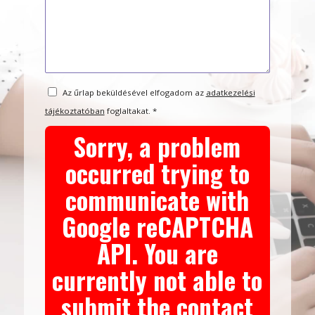
Az űrlap beküldésével elfogadom az
adatkezelési
tájékoztatóban
foglaltakat.
*
Sorry, a problem
occurred trying to
communicate with
Google reCAPTCHA
API. You are
currently not able to
submit the contact