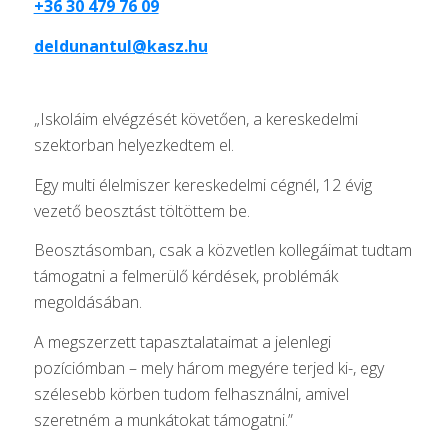
+36 30 479 76 09
deldunantul@kasz.hu
„Iskoláim elvégzését követően, a kereskedelmi
szektorban helyezkedtem el.
Egy multi élelmiszer kereskedelmi cégnél, 12 évig
vezető beosztást töltöttem be.
Beosztásomban, csak a közvetlen kollegáimat tudtam
támogatni a felmerülő kérdések, problémák
megoldásában.
A megszerzett tapasztalataimat a jelenlegi
pozíciómban – mely három megyére terjed ki-, egy
szélesebb körben tudom felhasználni, amivel
szeretném a munkátokat támogatni.”