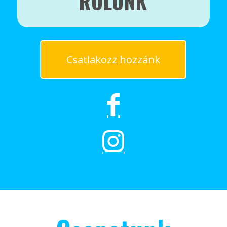
RÓLUNK
Csatlakozz hozzánk