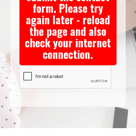
form. Please try
again later - reload
the page and also
check your internet
connection.