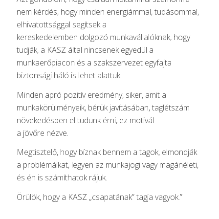
nem kérdés, hogy minden energiámmal, tudásommal,
elhivatottsággal segítsek a
kereskedelemben dolgozó munkavállalóknak, hogy
tudják, a KASZ által nincsenek egyedül a
munkaerőpiacon és a szakszervezet egyfajta
biztonsági háló is lehet alattuk.
Minden apró pozitív eredmény, siker, amit a
munkakörülményeik, bérük javításában, taglétszám
növekedésben el tudunk érni, ez motivál
a jövőre nézve.
Megtisztelő, hogy bíznak bennem a tagok, elmondják
a problémáikat, legyen az munkajogi vagy magánéleti,
és én is számíthatok rájuk.
Örülök, hogy a KASZ „csapatának” tagja vagyok.”