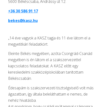
5600 Békéscsaba, Andrássy út 12.
+36 30 586 91 17
bekes@kasz.hu
„14 éve vagyok a KASZ tagja és 11 éve látom el a
megyetitkári feladatkört.
Eleinte Békés megyében, azóta Csongrád-Csanád
megyében is én látom el a szakszervezettel
kapcsolatos feladatokat. A KASZ előtt egy
kereskedelmi szakközépiskolában tanítottam
Békéscsabán.
Édesapám is szakszervezeti tisztségviselő volt más
ágazatban, így általa beleláthattam e nemes, de
nehéz hivatásba.
Azt gondolom, hogy családi múltammal számomra