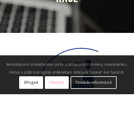
Weboldalunk működtetése során a felhasználói élmény növeléséhez,
illetve a jobb kiszolgálás érdekében oldalunk “cookie”-kat használ.
Elfogad
Elutasít
További információ
GINOP-5.3.5-18-2018-00051 – Munka jövője –
kiskereskedelmi dolgozók helyzete a negyedik ipari
forradalomban
Sajtóközlemény