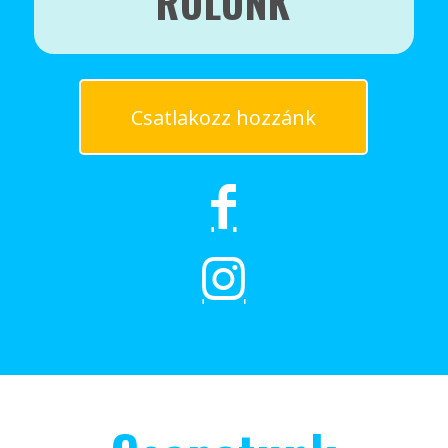
RÓLUNK
Csatlakozz hozzánk