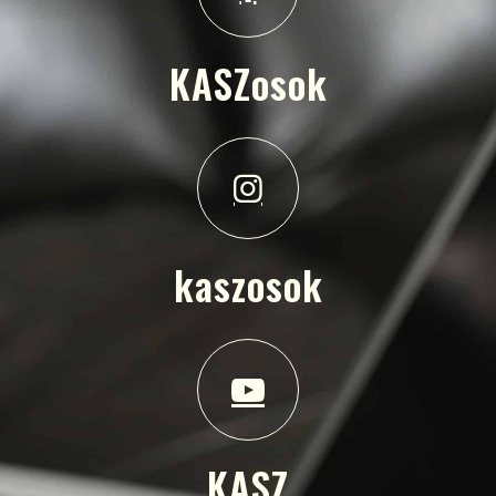
KASZosok
kaszosok
KASZ