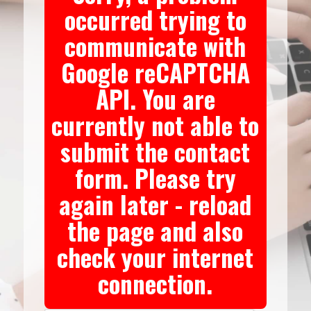
occurred trying to
communicate with
Google reCAPTCHA
API. You are
currently not able to
submit the contact
form. Please try
again later - reload
the page and also
check your internet
connection.