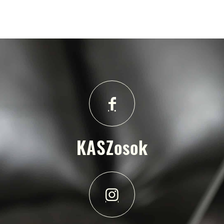
KASZosok