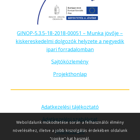
GINOP-5.3.5-18-2018-00051 – Munka jövője –
kiskereskedelmi dolgozók helyzete a negyedik
ipari forradalomban
Sajtóközlemény
Projekthonlap
Adatkezelési tájékoztató
Adatkezelési szabályzat
Weboldalunk működtetése során a felhasználói élmény
növeléséhez, illetve a jobb kiszolgálás érdekében oldalunk
Impresszum
“cookie”-kat használ.