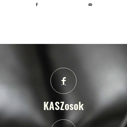
KASZosok