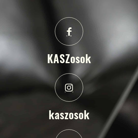
KASZosok
kaszosok