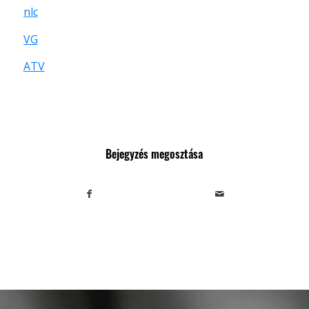
nlc
VG
ATV
Bejegyzés megosztása