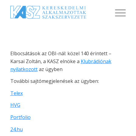
Elbocsátások az OBI-nál: közel 140 érintett –
Karsai Zoltán, a KASZ elnöke a
Klubrádiónak
nyilatkozott
az ügyben
További sajtómegjelenések az ügyben:
Telex
HVG
Portfolio
24.hu