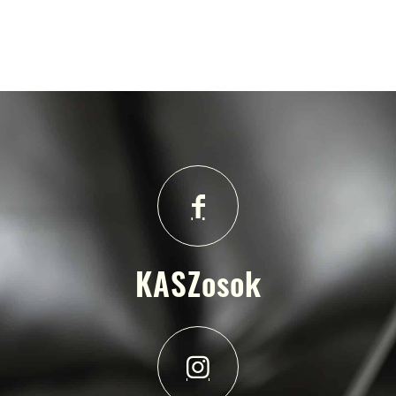
KASZosok