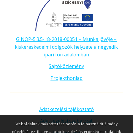
GINOP-5.3.5-18-2018-00051 – Munka jövője –
kiskereskedelmi dolgozók helyzete a negyedik
ipari forradalomban
Sajtóközlemény
Projekthonlap
Adatkezelési tájékoztató
Adatkezelési szabályzat
Weboldalunk működtetése során a felhasználói élmény
növeléséhez, illetve a jobb kiszolgálás érdekében oldalunk
Impresszum