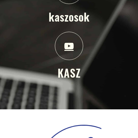
kaszosok
KASZ