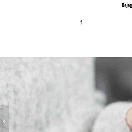
Beje
Sikeres pályázat – kapacitásbővítés
szervezetünknél