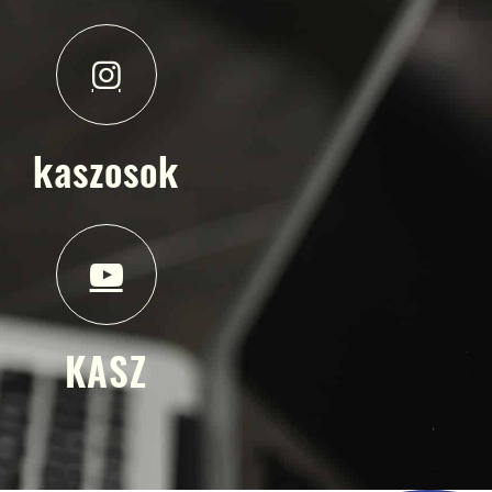
kaszosok
KASZ