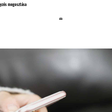
gyzés megosztása