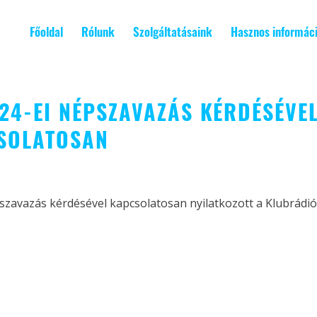
Főoldal
Rólunk
Szolgáltatásaink
Hasznos informác
24-EI NÉPSZAVAZÁS KÉRDÉSÉVE
SOLATOSAN
szavazás kérdésével kapcsolatosan nyilatkozott a Klubrádió