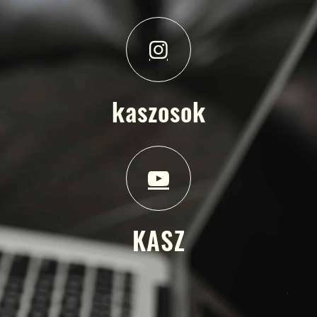
kaszosok
KASZ