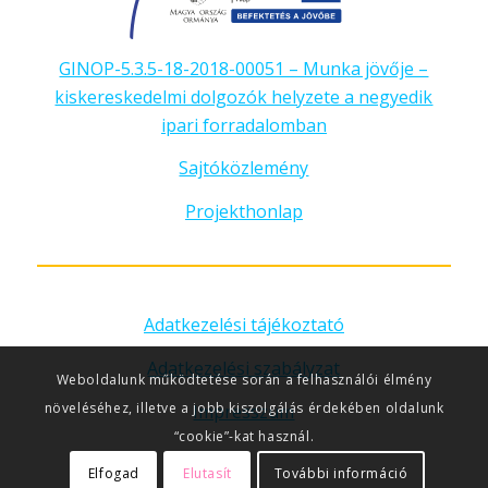
GINOP-5.3.5-18-2018-00051 – Munka jövője –
kiskereskedelmi dolgozók helyzete a negyedik
ipari forradalomban
Sajtóközlemény
Projekthonlap
Adatkezelési tájékoztató
Adatkezelési szabályzat
Weboldalunk működtetése során a felhasználói élmény
növeléséhez, illetve a jobb kiszolgálás érdekében oldalunk
Impresszum
“cookie”-kat használ.
Elfogad
Elutasít
További információ