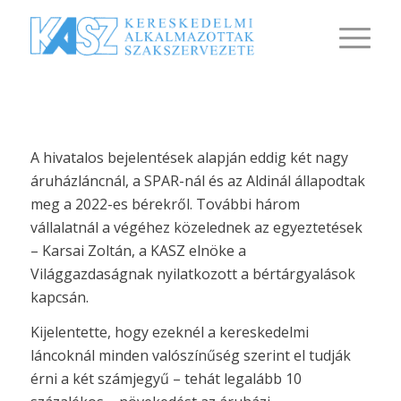
A hivatalos bejelentések alapján eddig két nagy
áruházláncnál, a SPAR-nál és az Aldinál állapodtak
meg a 2022-es bérekről. További három
vállalatnál a végéhez közelednek az egyeztetések
– Karsai Zoltán, a KASZ elnöke a
Világgazdaságnak nyilatkozott a bértárgyalások
kapcsán.
Kijelentette, hogy ezeknél a kereskedelmi
láncoknál minden valószínűség szerint el tudják
érni a két számjegyű – tehát legalább 10