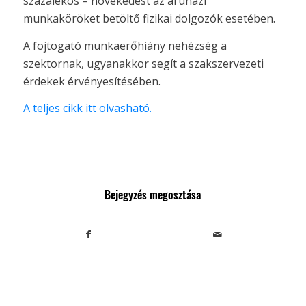
százalékos – növekedést az áruházi
munkaköröket betöltő fizikai dolgozók esetében.
A fojtogató munkaerőhiány nehézség a
szektornak, ugyanakkor segít a szakszervezeti
érdekek érvényesítésében.
A teljes cikk itt olvasható.
Bejegyzés megosztása