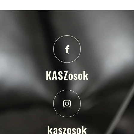
KASZosok
kaszosok