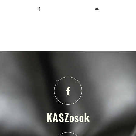
KASZosok