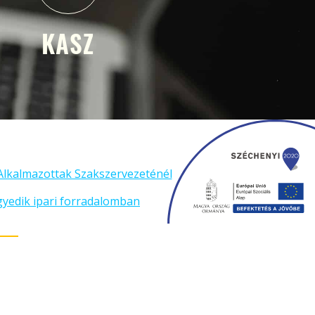
KASZ
Alkalmazottak Szakszervezeténél
gyedik ipari forradalomban