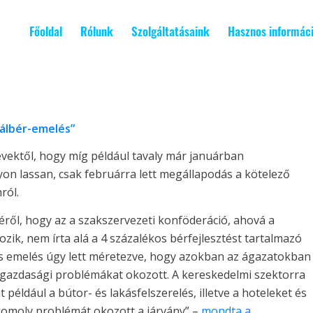
Főoldal
Rólunk
Szolgáltatásaink
Hasznos informác
málbér-emelés”
évektől, hogy míg például tavaly már januárban
yon lassan, csak februárra lett megállapodás a kötelező
ról.
ől, hogy az a szakszervezeti konföderáció, ahová a
zik, nem írta alá a 4 százalékos bérfejlesztést tartalmazó
os emelés úgy lett méretezve, hogy azokban az ágazatokban
ly gazdasági problémákat okozott. A kereskedelmi szektorra
például a bútor- és lakásfelszerelés, illetve a hoteleket és
komoly problémát okozott a járvány” –
mondta a