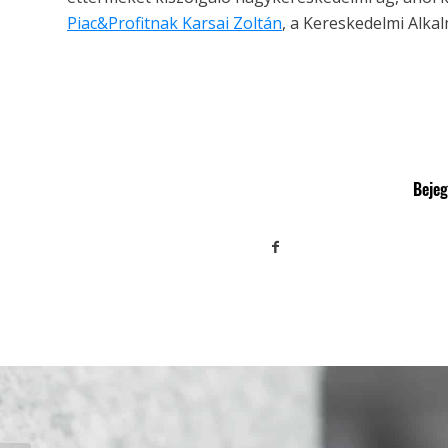
Piac&Profitnak Karsai Zoltán
, a Kereskedelmi Alka
Beje