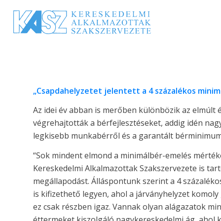
„Csapdahelyzetet jelentett a 4 százalékos mini
Az idei év abban is merőben különbözik az elmúlt 
végrehajtották a bérfejlesztéseket, addig idén nag
legkisebb munkabérről és a garantált bérminimum
“Sok mindent elmond a minimálbér-emelés mértékér
Kereskedelmi Alkalmazottak Szakszervezete is tarto
megállapodást. Álláspontunk szerint a 4 százalék
is kifizethető legyen, ahol a járványhelyzet komo
ez csak részben igaz. Vannak olyan alágazatok mint 
éttermeket kiszolgáló nagykereskedelmi ág, ahol 