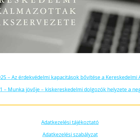
5 – Az érdekvédelmi kapacitások bővítése a Kereskedelmi 
 – Munka jövője – kiskereskedelmi dolgozók helyzete a ne
Adatkezelési tájékoztató
Adatkezelési szabályzat