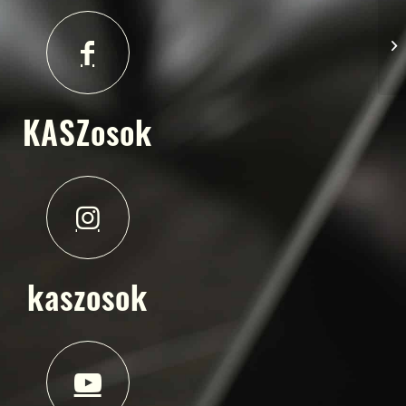
KASZosok
kaszosok