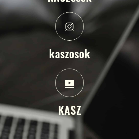
kaszosok
KASZ